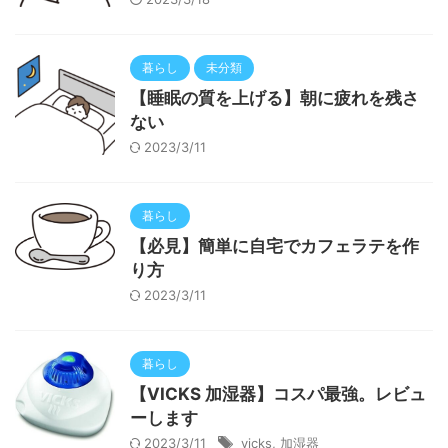
暮らし
未分類
【睡眠の質を上げる】朝に疲れを残さ
ない
2023/3/11
暮らし
【必見】簡単に自宅でカフェラテを作
り方
2023/3/11
暮らし
【VICKS 加湿器】コスパ最強。レビュ
ーします
2023/3/11
vicks
,
加湿器