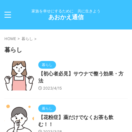
家族を幸せにするために 共に生きよう
あおかえ通信
HOME
>
暮らし
>
暮らし
暮らし
【初心者必見】サウナで整う効果・方
法
2023/4/15
暮らし
【花粉症】薬だけでなくお茶も飲
む！！
2023/3/18