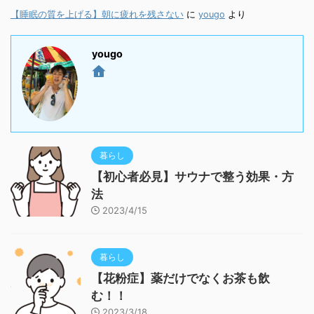
【睡眠の質を上げる】朝に疲れを残さない
に
yougo
より
yougo
暮らし
【初心者必見】サウナで整う効果・方
法
2023/4/15
暮らし
【花粉症】薬だけでなくお茶も飲
む！！
2023/3/18